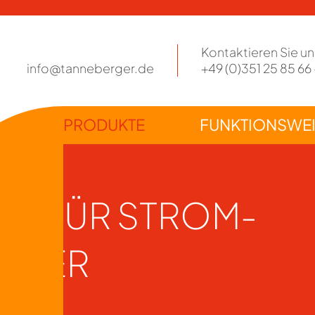
Kontaktieren Sie un
info@tanneberger.de
+49 (0)351 25 85 66 
Navigation
PRODUKTE
FUNKTIONSWE
überspringen
TE FÜR STROM-
HER