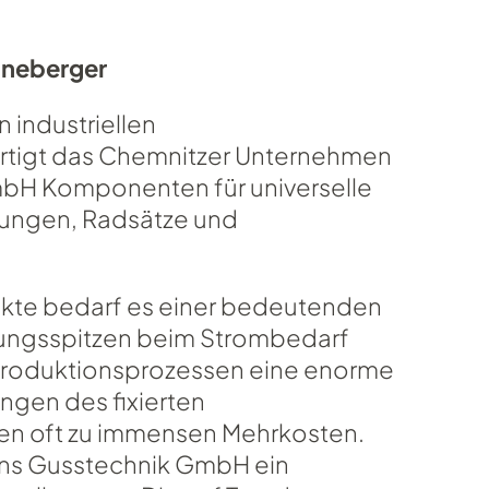
nneberger
n industriellen
rtigt das Chemnitzer Unternehmen
H Komponenten für universelle
ungen, Radsätze und
ukte bedarf es einer bedeutenden
tungsspitzen beim Strombedarf
 Produktionsprozessen eine enorme
ngen des fixierten
en oft zu immensen Mehrkosten.
ens Gusstechnik GmbH ein