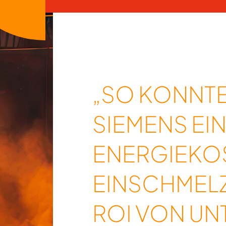
„SO KONNTE
SIEMENS EIN
ENERGIEKO
EINSCHMELZ
ROI VON UNT