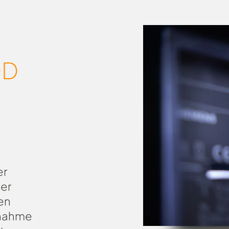
DD
er
ner
en
fnahme