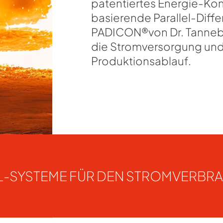
patentiertes Energie-Kon
basierende Parallel-Dif
PADICON®von Dr. Tanneber
die Stromversorgung und
Produktionsablauf.
L-SYSTEME FÜR DEN STROMVERBR