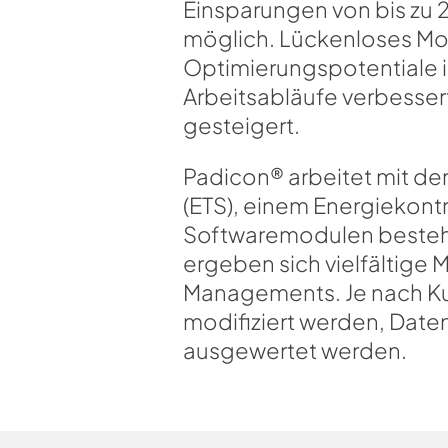
Einsparungen von bis zu 
möglich. Lückenloses Mo
Optimierungspotentiale i
Arbeitsabläufe verbessert
gesteigert.
Padicon® arbeitet mit de
(ETS), einem Energiekont
Softwaremodulen besteh
ergeben sich vielfältige
Managements. Je nach K
modifiziert werden, Date
ausgewertet werden.