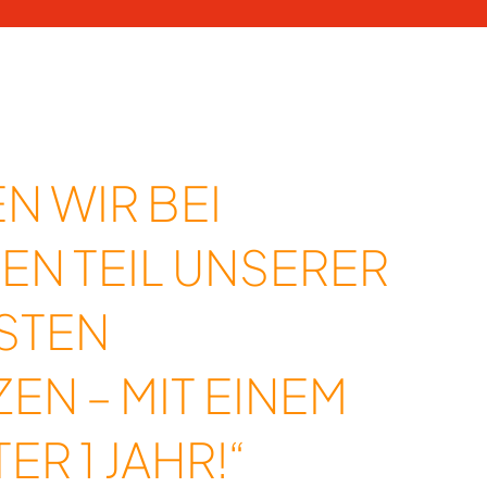
N WIR BEI
EN TEIL UNSERER
STEN
EN – MIT EINEM
ER 1 JAHR!“